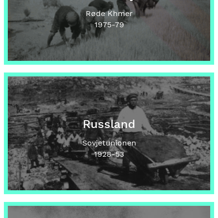
Røde Khmer
1975
-79
Russland
Sovjetunionen
1928
-53