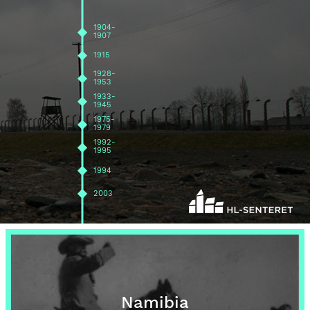
1904-
1907
1915
1928-
1953
1933-
1945
1975-
1979
1992-
1995
1994
2003
Namibia