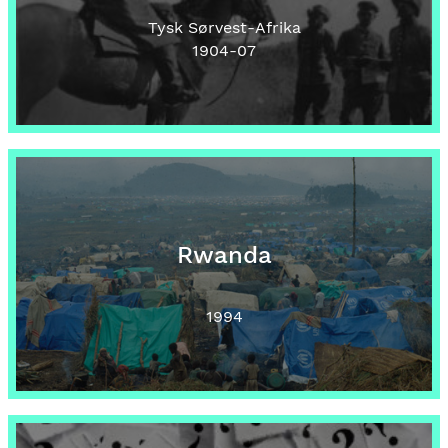
Tysk Sørvest-Afrika
1904
-07
Rwanda
1994