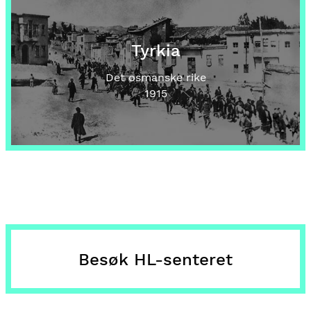
Tyrkia
Det osmanske rike
1915
Besøk HL-senteret