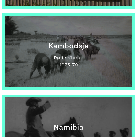
Kambodsja
Røde Khmer
1975
-79
Namibia