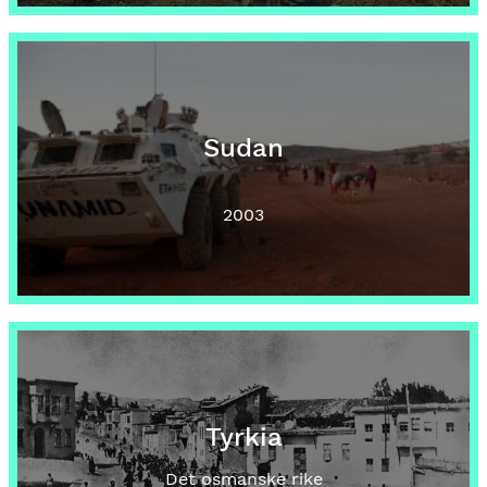
Sudan
2003
Tyrkia
Det osmanske rike