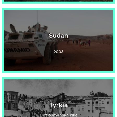
Sudan
2003
Tyrkia
Det osmanske rike