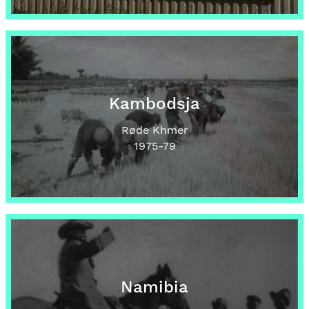
Kambodsja
Røde Khmer
1975
-79
Namibia