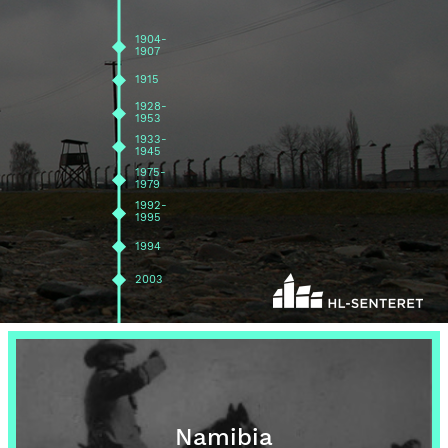
1904-
1907
1915
1928-
1953
1933-
1945
1975-
1979
1992-
1995
1994
2003
Namibia