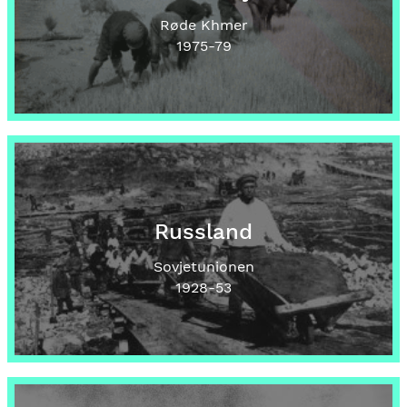
Røde Khmer
1975
-79
Russland
Sovjetunionen
1928
-53