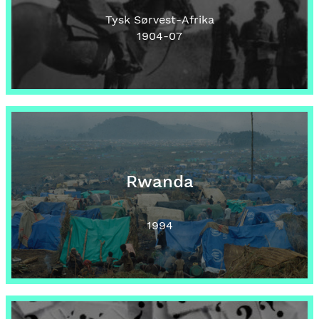
Tysk Sørvest-Afrika
1904
-07
Rwanda
1994