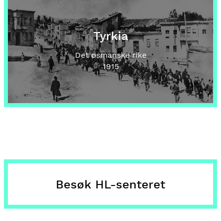
Tyrkia
Det osmanske rike
1915
Besøk HL-senteret