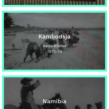
Kambodsja
Røde Khmer
1975
-79
Namibia