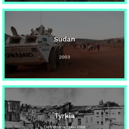
Sudan
2003
Tyrkia
Det osmanske rike